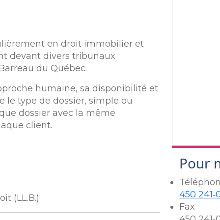
culièrement en droit immobilier et
ent devant divers tribunaux
du Barreau du Québec.
pproche humaine, sa disponibilité et
e le type de dossier, simple ou
aque dossier avec la même
aque client.
Pour 
Télépho
450 241‑
it (LL.B.)
Fax
450 241‑