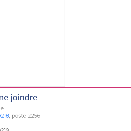
me joindre
ne
0218
, poste 2256
0219